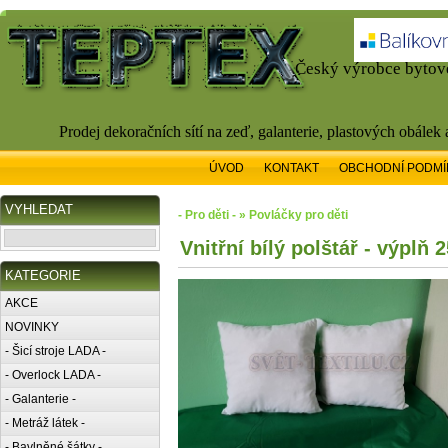
Český výrobce bytové
Prodej dekoračních sítí na zeď, galanterie, plastových obálek
ÚVOD
KONTAKT
OBCHODNÍ PODMÍ
VYHLEDAT
- Pro děti - » Povláčky pro děti
Vnitřní bílý polštář - výplň
KATEGORIE
AKCE
NOVINKY
- Šicí stroje LADA -
- Overlock LADA -
- Galanterie -
- Metráž látek -
- Bavlněné šátky -