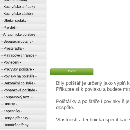
- Kuchyňské chňapky -
- Kuchyňské zástěry -
- Utěrky, sedáky -
- Pro děti -
- Anatomické polštáře
- Separační potahy -
- Prostěradla -
- Matracové chrániče -
- Povlečení -
- Přikrývky, polštáře -
Popis
- Povlaky na polštáře -
Bílý polštář je určený jako výpl
- Dekorační polštáře -
Přikupte si k povlaku a budete mí
- Pohankové polštáře -
- Koupelnový textil -
Polštářky a polštáře i povlaky šij
- Ubrusy -
dospělé.
- Kapesníky -
- Deky a přehozy -
Vlastnosti a technická specifikace
- Domácí potřeby -