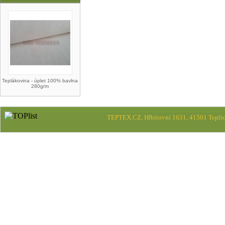
Teplákovina - úplet 100% bavlna
280g/m
TEPTEX.CZ, Hřbitovní 1631, 41501 Teplic