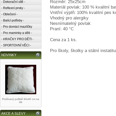
Rozměr: 25x25cm
- Dekorační sítě -
Materiál povlak: 100 % kvalitní ba
- Reflexní prvky -
Vnitřní výplň: 100% kvalitní pes k
- Oblečení -
Vhodný pro alergiky
- Balící potřeby -
Nesnímatelný povlak
- Pro domácí mazlíčky
Praní: 40 °C
- Pro maminky a děti -
Cena za 1 ks.
- HRAČKY PRO DĚTI -
- SPORTOVNÍ VĚCI -
Pro školy, školky a státní instatit
NOVINKY
Prošívaný polštář 40x40 cm na
zip
AKCE A SLEVY