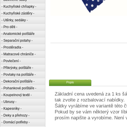
- Kuchyňské chňapky -
- Kuchyňské zástěry -
- Utěrky, sedáky -
- Pro děti -
- Anatomické polštáře
- Separační potahy -
- Prostěradla -
- Matracové chrániče -
- Povlečení -
- Přikrývky, polštáře -
- Povlaky na polštáře -
- Dekorační polštáře -
Popis
- Pohankové polštáře -
Základní cena uvedená za 1 ks šát
- Koupelnový textil -
tak zvolte z rozbalovací nabídky.
- Ubrusy -
Šátky vyrábíme ve variantě této čt
- Kapesníky -
Pokud by se vám některý vzor líbil
- Deky a přehozy -
prosím napište a vyrobíme. Není v
- Domácí potřeby -