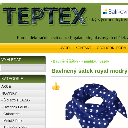
Český výrobce bytové
Prodej dekoračních sítí na zeď, galanterie, plastových obálek
ÚVOD
KONTAKT
OBCHODNÍ PODMÍ
VYHLEDAT
- Bavlněné šátky - » puntíky, hvězdy
Bavlněný šátek royal modrý 
KATEGORIE
AKCE
NOVINKY
- Šicí stroje LADA -
- Overlock LADA -
- Galanterie -
- Metráž látek -
- Bavlněné šátky -