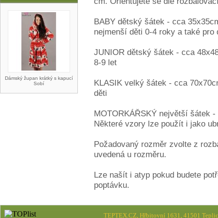
cm. Orientujete se dle rozbalovac
BABY dětský šátek - cca 35x35cm
nejmenší děti 0-4 roky a také pro
JUNIOR dětský šátek - cca 48x48
8-9 let
Dámský župan krátký s kapucí
KLASIK velký šátek - cca 70x70c
Sobí
děti
MOTORKÁŘSKÝ největší šátek - c
Některé vzory lze použít i jako ub
Požadovaný rozměr zvolte z rozb
uvedená u rozměru.
Lze našít i atyp pokud budete pot
poptávku.
TEPTEX.CZ, Hřbitovní 1631, 41501 Teplic