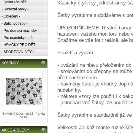
Klasický čtyřcípý jednostranný šá
- Dekorační sítě -
- Reflexní prvky -
Šátky vyrábíme a dodáváme s pot
- Oblečení -
- Balící potřeby -
UPOZORŇUJEME: Reálné barvy se 
- Pro domácí mazlíčky
nastavení vašeho monitoru nebo v
- Pro maminky a děti -
Snažíme se vše fotit reálně, ale b
- HRAČKY PRO DĚTI -
Použití a využití:
- SPORTOVNÍ VĚCI -
NOVINKY
- uvázání na hlavu přeložením do 
- srolováním do přepony se může 
před nachlazením
- bavlněný šátek je vhodný doplněk
hudebníky.
- některé vzory lze použít i k dek
- jednobarevné šátky lze použít i 
Bavlněná látka metráž - Panda
Šátky vyrábíme standardně již ve
na ba
Velikosti: Jelikož máme různé šíř
AKCE A SLEVY