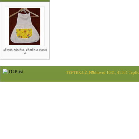
Dětská zástěra, zástěrka klasik
st
TEPTEX.CZ, Hřbitovní 1631, 41501 Teplic