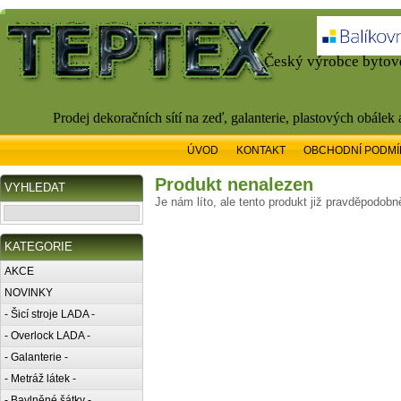
Český výrobce bytové
Prodej dekoračních sítí na zeď, galanterie, plastových obálek
ÚVOD
KONTAKT
OBCHODNÍ PODMÍ
Produkt nenalezen
VYHLEDAT
Je nám líto, ale tento produkt již pravděpodobn
KATEGORIE
AKCE
NOVINKY
- Šicí stroje LADA -
- Overlock LADA -
- Galanterie -
- Metráž látek -
- Bavlněné šátky -