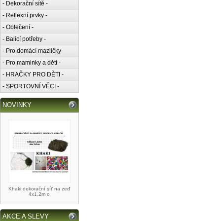
- Dekorační sítě -
- Reflexní prvky -
- Oblečení -
- Balící potřeby -
- Pro domácí mazlíčky
- Pro maminky a děti -
- HRAČKY PRO DĚTI -
- SPORTOVNÍ VĚCI -
NOVINKY
Khaki dekorační síť na zeď
4x1,2m o
AKCE A SLEVY