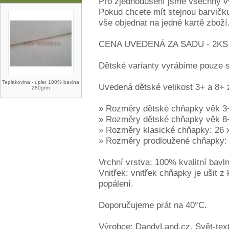
Pro zjednodušení jsme všechny vyr
Pokud chcete mít stejnou barvičku
vše objednat na jedné kartě zboží
CENA UVEDENÁ ZA SADU - 2KS
Dětské varianty vyrábíme pouze 
Teplákovina - úplet 100% bavlna
Uvedená dětské velikost 3+ a 8+ 
280g/m
» Rozměry dětské chňapky věk 3+ 
» Rozměry dětské chňapky věk 8+ 
» Rozměry klasické chňapky: 26 x
» Rozměry prodloužené chňapky: 3
Vrchní vrstva: 100% kvalitní bavl
Vnitřek: vnitřek chňapky je ušit z
popálení.
Doporučujeme prát na 40°C.
Výrobce: DandyLand.cz, Svět-text