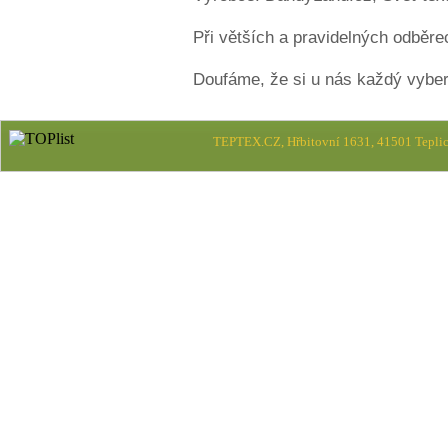
Při větších a pravidelných odběr
Doufáme, že si u nás každý vybere
TEPTEX.CZ, Hřbitovní 1631, 41501 Teplic