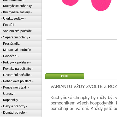
- Kuchyňské chňapky -
- Kuchyňské zástěry -
- Utěrky, sedáky -
- Pro děti -
- Anatomické polštáře
- Separační potahy -
- Prostěradla -
- Matracové chrániče -
- Povlečení -
- Přikrývky, polštáře -
- Povlaky na polštáře -
- Dekorační polštáře -
Popis
- Pohankové polštáře -
VARIANTU VŽDY ZVOLTE Z ROZ
- Koupelnový textil -
- Ubrusy -
Kuchyňské chňapky by měly být v
- Kapesníky -
pomocníkem všech hospodyněk, kuc
- Deky a přehozy -
pomáhají při vaření. Každý jistě o
- Domácí potřeby -