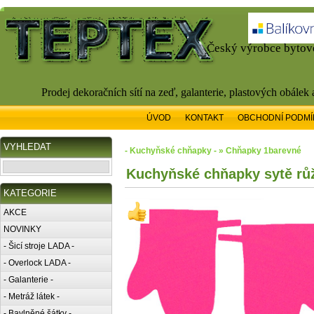
Český výrobce bytové
Prodej dekoračních sítí na zeď, galanterie, plastových obálek
ÚVOD
KONTAKT
OBCHODNÍ PODMÍ
VYHLEDAT
- Kuchyňské chňapky - » Chňapky 1barevné
Kuchyňské chňapky sytě rů
KATEGORIE
AKCE
NOVINKY
- Šicí stroje LADA -
- Overlock LADA -
- Galanterie -
- Metráž látek -
- Bavlněné šátky -