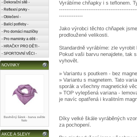
Vyrábíme chňapky i s teflonem. Ty
- Dekorační sítě -
------------------------------------------
- Reflexní prvky -
-------------
- Oblečení -
- Balící potřeby -
Jako výrobci těchto chňapek jsme 
- Pro domácí mazlíčky
prodloužené velikosti.
- Pro maminky a děti -
- HRAČKY PRO DĚTI -
Standardně vyrábíme: zle vyrobit 
Pokud vaši barvu nenajdete, tak 
- SPORTOVNÍ VĚCI -
vyhovět.
NOVINKY
» Variantu s poutkem - bez magne
» Variantu s magnetem. Tato varia
sporák a všechny magnetické věc
» TOP vylepšená variana - lemova
je navíc opatřená i kvalitním mag
Bavlněný šátek - barva světle
Díky velké škále vyráběných vzo
fialo
za pochopení.
AKCE A SLEVY