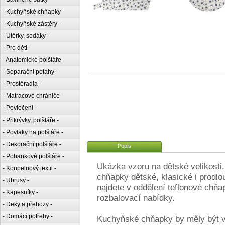
- Kuchyňské chňapky -
- Kuchyňské zástěry -
- Utěrky, sedáky -
- Pro děti -
- Anatomické polštáře
- Separační potahy -
- Prostěradla -
- Matracové chrániče -
- Povlečení -
- Přikrývky, polštáře -
- Povlaky na polštáře -
- Dekorační polštáře -
Popis
- Pohankové polštáře -
Ukázka vzoru na dětské velikosti
- Koupelnový textil -
chňapky dětské, klasické i prodlo
- Ubrusy -
najdete v oddělení teflonové chňa
- Kapesníky -
rozbalovací nabídky.
- Deky a přehozy -
- Domácí potřeby -
Kuchyňské chňapky by měly být v