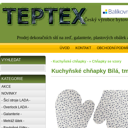
Český výrobce bytové
Prodej dekoračních sítí na zeď, galanterie, plastových obálek
ÚVOD
KONTAKT
OBCHODNÍ PODMÍ
VYHLEDAT
- Kuchyňské chňapky - » Chňapky se vzory
Kuchyňské chňapky Bílá, t
KATEGORIE
AKCE
NOVINKY
- Šicí stroje LADA -
- Overlock LADA -
- Galanterie -
- Metráž látek -
- Bavlněné šátky -