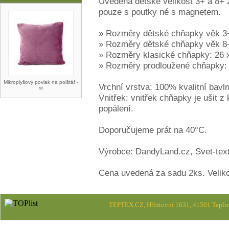
Uvedená dětské velikost 3+ a 8+ 
pouze s poutky né s magnetem.
» Rozměry dětské chňapky věk 3+ 
» Rozměry dětské chňapky věk 8+ 
» Rozměry klasické chňapky: 26 x
» Rozměry prodloužené chňapky: 3
Mikroplyšový povlak na polštář -
Vrchní vrstva: 100% kvalitní bavl
st
Vnitřek: vnitřek chňapky je ušit z
popálení.
Doporučujeme prát na 40°C.
Výrobce: DandyLand.cz, Svet-text
Cena uvedená za sadu 2ks. Velikos
TEPTEX.CZ, Hřbitovní 1631, 41501 Teplic