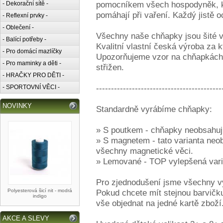
pomocníkem všech hospodyněk, kuc
- Dekorační sítě -
pomáhají při vaření. Každý jistě o
- Reflexní prvky -
- Oblečení -
Všechny naše chňapky jsou šité v
- Balící potřeby -
Kvalitní vlastní česká výroba za k
- Pro domácí mazlíčky
Upozorňujeme vzor na chňapkách se
- Pro maminky a děti -
střižen.
- HRAČKY PRO DĚTI -
------------------------------------------
- SPORTOVNÍ VĚCI -
NOVINKY
Standardně vyrábíme chňapky:
» S poutkem - chňapky neobsahuj
» S magnetem - tato varianta neob
všechny magnetické věci.
» Lemované - TOP vylepšená var
Pro zjednodušení jsme všechny vyr
Polyesterová šicí nit - modrá
Pokud chcete mít stejnou barvičku
indigo
vše objednat na jedné kartě zboží
AKCE A SLEVY