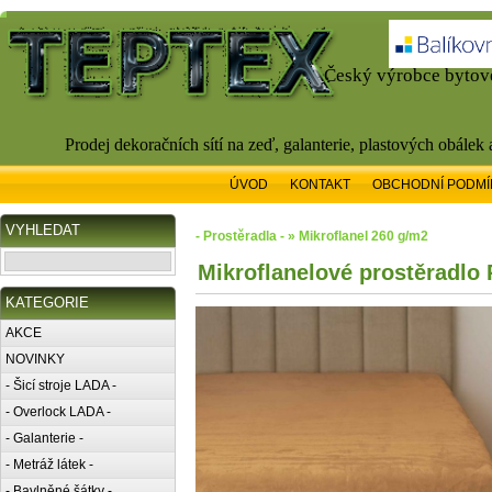
Český výrobce bytové
Prodej dekoračních sítí na zeď, galanterie, plastových obálek
ÚVOD
KONTAKT
OBCHODNÍ PODMÍ
VYHLEDAT
- Prostěradla - » Mikroflanel 260 g/m2
Mikroflanelové prostěradl
KATEGORIE
AKCE
NOVINKY
- Šicí stroje LADA -
- Overlock LADA -
- Galanterie -
- Metráž látek -
- Bavlněné šátky -