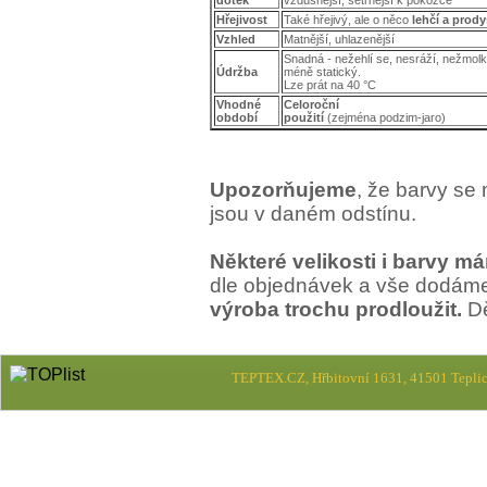
dotek
vzdušnější, šetrnější k pokožce
Hřejivost
Také hřejivý, ale o něco
lehčí a prody
Vzhled
Matnější, uhlazenější
Snadná - nežehlí se, nesráží, nežmolk
Údržba
méně statický.
Lze prát na 40 °C
Vhodné
Celoroční
období
použití
(zejména podzim-jaro)
Upozorňujeme
, že barvy se
jsou v daném odstínu.
Některé velikosti i barvy m
dle objednávek a vše dodám
výroba trochu prodloužit.
Dě
TEPTEX.CZ, Hřbitovní 1631, 41501 Teplic