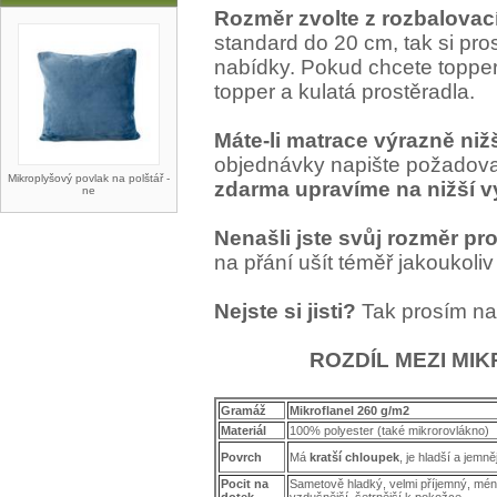
Rozměr zvolte z rozbalovací
standard do 20 cm, tak si pro
nabídky. Pokud chcete topper
topper a kulatá prostěradla.
Máte-li matrace výrazně niž
objednávky napište požadov
Mikroplyšový povlak na polštář -
zdarma upravíme na nižší v
ne
Nenašli jste svůj rozměr pr
na přání ušít téměř jakoukoliv 
Nejste si jisti?
Tak prosím na
ROZDÍL MEZI MI
Gramáž
Mikroflanel 260 g/m2
Materiál
100% polyester (také mikrorovlákno)
Povrch
Má
kratší chloupek
, je hladší a jemně
Pocit na
Sametově hladký, velmi příjemný, mé