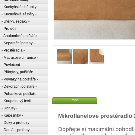
- Kuchyňské chňapky -
- Kuchyňské zástěry -
- Utěrky, sedáky -
- Pro děti -
- Anatomické polštáře
- Separační potahy -
- Prostěradla -
- Matracové chrániče -
- Povlečení -
- Přikrývky, polštáře -
- Povlaky na polštáře -
- Dekorační polštáře -
- Pohankové polštáře -
Popis
- Koupelnový textil -
- Ubrusy -
Mikroflanelové prostěradlo
- Kapesníky -
- Deky a přehozy -
Dopřejte si maximální pohodl
- Domácí potřeby -