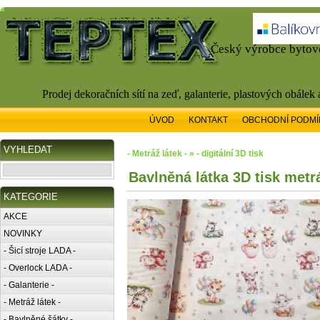
Český výrobce bytové
Prodej dekoračních sítí na zeď, galanterie, plastových obálek
ÚVOD
KONTAKT
OBCHODNÍ PODMÍ
VYHLEDAT
- Metráž látek - » - digitální 3D tisk
Bavlněná látka 3D tisk metr
KATEGORIE
AKCE
NOVINKY
- Šicí stroje LADA -
- Overlock LADA -
- Galanterie -
- Metráž látek -
- Bavlněné šátky -