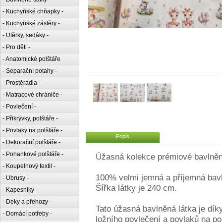
- Kuchyňské chňapky -
- Kuchyňské zástěry -
- Utěrky, sedáky -
- Pro děti -
- Anatomické polštáře
- Separační potahy -
- Prostěradla -
- Matracové chrániče -
- Povlečení -
- Přikrývky, polštáře -
- Povlaky na polštáře -
Popis
- Dekorační polštáře -
- Pohankové polštáře -
Úžasná kolekce prémiové bavlněné
- Koupelnový textil -
100% velmi jemná a příjemná bav
- Ubrusy -
Šířka látky je 240 cm.
- Kapesníky -
- Deky a přehozy -
Tato úžasná bavlněná látka je dí
- Domácí potřeby -
ložního povlečení a povlaků na po