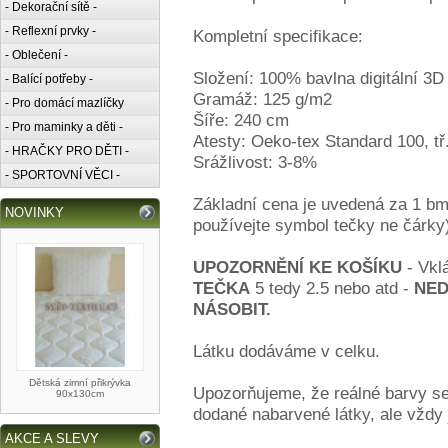
- Dekorační sítě -
- Reflexní prvky -
Kompletní specifikace:
- Oblečení -
Složení: 100% bavlna digitální 3D 
- Balící potřeby -
Gramáž: 125 g/m2
- Pro domácí mazlíčky
Šíře: 240 cm
- Pro maminky a děti -
Atesty: Oeko-tex Standard 100, tř. 
- HRAČKY PRO DĚTI -
Srážlivost: 3-8%
- SPORTOVNÍ VĚCI -
Základní cena je uvedená za 1 bm.
NOVINKY
používejte symbol tečky ne čárky
UPOZORNĚNÍ KE KOŠÍKU
- Vkl
TEČKA
5 tedy 2.5 nebo atd -
NED
NÁSOBIT.
Látku dodáváme v celku.
Dětská zimní přikrývka
Upozorňujeme, že reálné barvy se
90x130cm
dodané nabarvené látky, ale vždy
AKCE A SLEVY