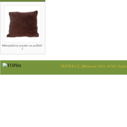
Mikroplyšový povlak na polštář -
č
TEPTEX.CZ, Hřbitovní 1631, 41501 Teplic