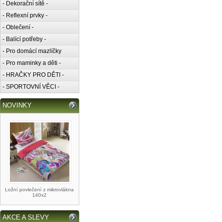
- Dekorační sítě -
- Reflexní prvky -
- Oblečení -
- Balící potřeby -
- Pro domácí mazlíčky
- Pro maminky a děti -
- HRAČKY PRO DĚTI -
- SPORTOVNÍ VĚCI -
NOVINKY
Ložní povlečení z mikrovlákna
140x2
AKCE A SLEVY