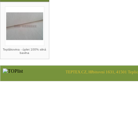
Teplákovina - úplet 100% silná
bavlna
TEPTEX.CZ, Hřbitovní 1631, 41501 Teplic