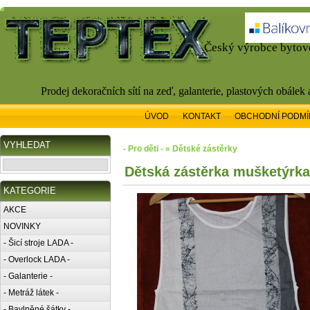
Český výrobce bytové
Prodej dekoračních sítí na zeď, galanterie, plastových obálek
ÚVOD
KONTAKT
OBCHODNÍ PODMÍ
VYHLEDAT
- Pro děti - » Dětské zástěrky
Dětská zástěrka mušketýrka
KATEGORIE
AKCE
NOVINKY
- Šicí stroje LADA -
- Overlock LADA -
- Galanterie -
- Metráž látek -
- Bavlněné šátky -