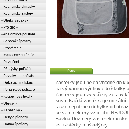
- Kuchyňské chňapky -
- Kuchyňské zástěry -
- Utěrky, sedáky -
- Pro děti -
- Anatomické polštáře
- Separační potahy -
- Prostěradla -
- Matracové chrániče -
- Povlečení -
- Přikrývky, polštáře -
Popis
- Povlaky na polštáře -
Zástěrky jsou nejen vhodné do k
- Dekorační polštáře -
na výtvarnou výchovu do školky a 
- Pohankové polštáře -
Zástěrky jsou vytvořeny ze zbytk
- Koupelnový textil -
kusů. Každá zástěrka je unikátní a
- Ubrusy -
takže nepatrné odchylky od obráz
- Kapesníky -
se vám některý vzor líbí. NEJDŮ
- Deky a přehozy -
Bavlna.Rozměry zástěrek mušketý
ks zástěrky mušketýrky.
- Domácí potřeby -