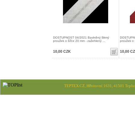
DOSTUPNOST 04/2021 Bavlněný šikmý
DOSTUPNO
proužek o šířce 20 mm - zažehlený ...
proužek o 
10,00 CZK
10,00 C
TEPTEX.CZ, Hřbitovní 1631, 41501 Teplic