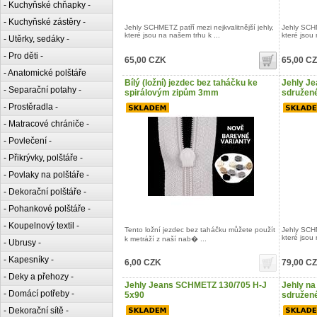
- Kuchyňské chňapky -
- Kuchyňské zástěry -
Jehly SCHMETZ patří mezi nejkvalitnější jehly,
Jehly SCHM
které jsou na našem trhu k ...
které jsou 
- Utěrky, sedáky -
- Pro děti -
65,00 CZK
65,00 C
- Anatomické polštáře
Bílý (ložní) jezdec bez taháčku ke
Jehly J
- Separační potahy -
spirálovým zipům 3mm
sdružené
- Prostěradla -
- Matracové chrániče -
- Povlečení -
- Přikrývky, polštáře -
- Povlaky na polštáře -
- Dekorační polštáře -
- Pohankové polštáře -
- Koupelnový textil -
Tento ložní jezdec bez taháčku můžete použít
Jehly SCHM
které jsou 
k metráží z naší nab� ...
- Ubrusy -
- Kapesníky -
6,00 CZK
79,00 C
- Deky a přehozy -
Jehly Jeans SCHMETZ 130/705 H-J
Jehly na
- Domácí potřeby -
5x90
sdružené
- Dekorační sítě -