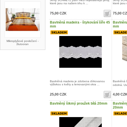
Jehly SCHMETZ patří mezi nejkvalitnější jehly,
Jehly SCHM
které jsou na našem trhu k ...
které jsou 
75,00 CZK
75,00 C
Bavlněná madeira - štykování šíře 45
Bavlněná
mm
mm
Mikroplyšové povlečení -
žlutooran
Bavlněná madeira je zdobena dírkovanou
Bavlněná š
výšivkou s květy a lemovanými okra ...
odolná. Uvn
25,00 CZK
4,00 CZ
Bavlněný šikmý proužek bílá 20mm
Bavlněn
20mm