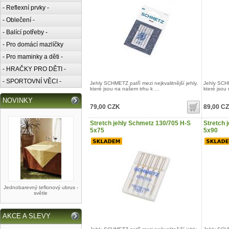
- Reflexní prvky -
- Oblečení -
- Balící potřeby -
- Pro domácí mazlíčky
- Pro maminky a děti -
- HRAČKY PRO DĚTI -
- SPORTOVNÍ VĚCI -
Jehly SCHMETZ patří mezi nejkvalitnější jehly,
Jehly SCHM
které jsou na našem trhu k ...
které jsou 
NOVINKY
79,00 CZK
89,00 C
Stretch jehly Schmetz 130/705 H-S
Stretch 
5x75
5x90
Jednobarevný teflonový ubrus -
světle
AKCE A SLEVY