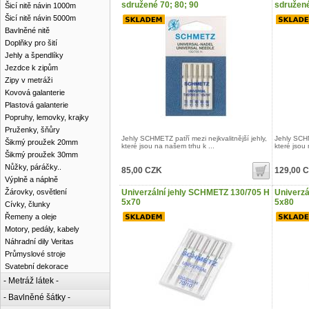
sdružené 70; 80; 90
sdružené
Šicí nitě návin 1000m
Šicí nitě návin 5000m
Bavlněné nitě
Doplňky pro šití
Jehly a špendlíky
Jezdce k zipům
Zipy v metráži
Kovová galanterie
Plastová galanterie
Popruhy, lemovky, krajky
Pruženky, šňůry
Jehly SCHMETZ patří mezi nejkvalitnější jehly,
Jehly SCHM
Šikmý proužek 20mm
které jsou na našem trhu k ...
které jsou 
Šikmý proužek 30mm
Nůžky, páráčky..
85,00 CZK
129,00 
Výplně a náplně
Žárovky, osvětlení
Univerzální jehly SCHMETZ 130/705 H
Univerzá
5x70
5x80
Cívky, člunky
Řemeny a oleje
Motory, pedály, kabely
Náhradní dily Veritas
Průmyslové stroje
Svatební dekorace
- Metráž látek -
- Bavlněné šátky -