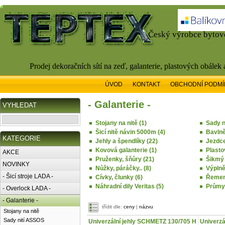
Český výrobce bytové
Prodej dekoračních sítí na zeď, galanterie, plastových obálek
ÚVOD
KONTAKT
OBCHODNÍ PODMÍ
- Galanterie -
VYHLEDAT
Stojany na nitě (1)
Sady n
Šicí nitě návin 5000m (4)
Bavlně
KATEGORIE
Jehly a špendlíky (22)
Jezdce
Kovová galanterie (1)
Plasto
AKCE
Pruženky, šňůry (21)
Šikmý
NOVINKY
Nůžky, páráčky.. (8)
Výplně
- Šicí stroje LADA -
Cívky, člunky (6)
Řemeny
Náhradní dily Veritas (5)
Průmys
- Overlock LADA -
- Galanterie -
třídit dle:
ceny
|
názvu
Stojany na nitě
Sady nití ASSOS
Univerzální jehly SCHMETZ 130/705 H
Univerzá