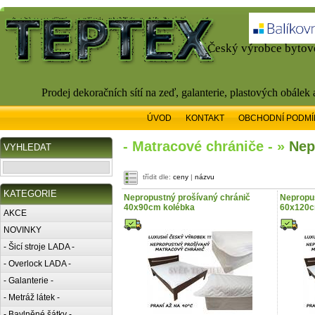
Český výrobce bytové
Prodej dekoračních sítí na zeď, galanterie, plastových obálek
ÚVOD
KONTAKT
OBCHODNÍ PODMÍ
- Matracové chrániče - »
Nep
VYHLEDAT
třídit dle:
ceny
|
názvu
KATEGORIE
Nepropustný prošívaný chránič
Nepropus
40x90cm kolébka
60x120
AKCE
NOVINKY
- Šicí stroje LADA -
- Overlock LADA -
- Galanterie -
- Metráž látek -
- Bavlněné šátky -