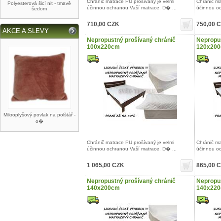
Chránič matrace PU prošívaný je velmi
Chránič ma
Polyesterová šicí nit - tmavě
účinnou ochranou Vaší matrace. D� ...
účinnou oc
šedom
710,00 CZK
750,00 
AKCE A SLEVY
Nepropustný prošívaný chránič
Nepropus
100x220cm
120x20
Mikroplyšový povlak na polštář -
o�
Chránič matrace PU prošívaný je velmi
Chránič ma
účinnou ochranou Vaší matrace. D� ...
účinnou oc
1 065,00 CZK
865,00 
Nepropustný prošívaný chránič
Nepropus
140x200cm
140x22