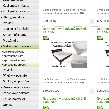
- Kuchyňské chňapky -
Chránič matrace PU prošívaný je velmi
Chránič ma
- Kuchyňské zástěry -
účinnou ochranou Vaší matrace. D� ...
účinnou oc
- Utěrky, sedáky -
369,00 CZK
405,00 
- Pro děti -
- Anatomické polštáře
Nepropustný prošívaný chránič
Nepropus
70x160cm
80x140
- Separační potahy -
- Prostěradla -
- Matracové chrániče -
Klasické prošívané
Nepropustné froté
Nepropustné jersey
Nepropustné prošev
- Povlečení -
- Přikrývky, polštáře -
Chránič matrace PU prošívaný je velmi
Chránič ma
- Povlaky na polštáře -
účinnou ochranou Vaší matrace. D� ...
účinnou oc
- Dekorační polštáře -
650,00 CZK
695,00 
- Pohankové polštáře -
Nepropustný prošívaný chránič
Nepropus
- Koupelnový textil -
80x180cm
80x200
- Ubrusy -