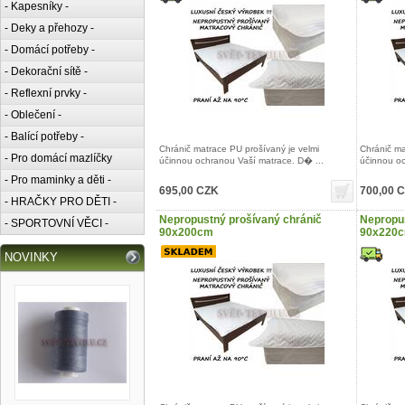
- Kapesníky -
- Deky a přehozy -
- Domácí potřeby -
- Dekorační sítě -
- Reflexní prvky -
- Oblečení -
- Balící potřeby -
Chránič matrace PU prošívaný je velmi
Chránič ma
- Pro domácí mazlíčky
účinnou ochranou Vaší matrace. D� ...
účinnou oc
- Pro maminky a děti -
695,00 CZK
700,00 
- HRAČKY PRO DĚTI -
Nepropustný prošívaný chránič
Nepropus
- SPORTOVNÍ VĚCI -
90x200cm
90x220
NOVINKY