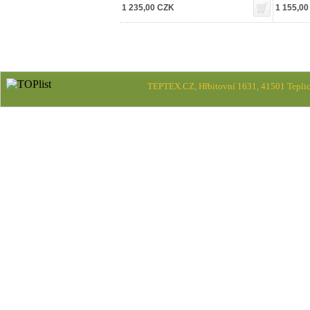
1 235,00 CZK
1 155,0
TEPTEX.CZ, Hřbitovní 1631, 41501 Teplic