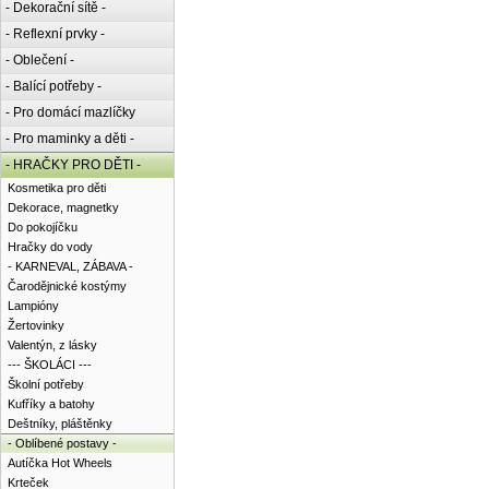
- Dekorační sítě -
- Reflexní prvky -
- Oblečení -
- Balící potřeby -
- Pro domácí mazlíčky
- Pro maminky a děti -
- HRAČKY PRO DĚTI -
Kosmetika pro děti
Dekorace, magnetky
Do pokojíčku
Hračky do vody
- KARNEVAL, ZÁBAVA -
Čarodějnické kostýmy
Lampióny
Žertovinky
Valentýn, z lásky
--- ŠKOLÁCI ---
Školní potřeby
Kufříky a batohy
Deštníky, pláštěnky
- Oblíbené postavy -
Autíčka Hot Wheels
Krteček