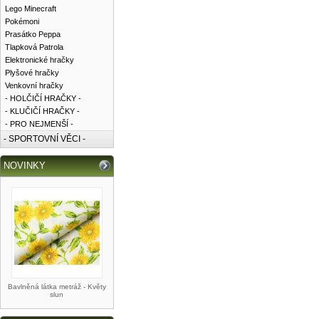
Lego Minecraft
Pokémoni
Prasátko Peppa
Tlapková Patrola
Elektronické hračky
Plyšové hračky
Venkovní hračky
- HOLČIČÍ HRAČKY -
- KLUČIČÍ HRAČKY -
- PRO NEJMENŠÍ -
- SPORTOVNÍ VĚCI -
NOVINKY
Bavlněná látka metráž - Květy
slun