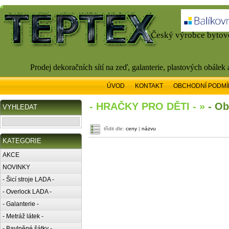
Český výrobce bytové
Prodej dekoračních sítí na zeď, galanterie, plastových obálek
ÚVOD
KONTAKT
OBCHODNÍ PODMÍ
- HRAČKY PRO DĚTI - »
- Ob
VYHLEDAT
třídit dle:
ceny
|
názvu
KATEGORIE
AKCE
NOVINKY
- Šicí stroje LADA -
- Overlock LADA -
- Galanterie -
- Metráž látek -
- Bavlněné šátky -