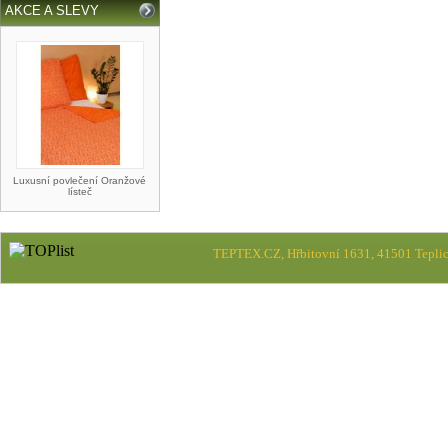
AKCE A SLEVY
Luxusní povlečení Oranžové
lísteč
TEPTEX.CZ, Hřbitovní 1631, 41501 Teplic