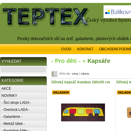
Český výrobce bytové
Prodej dekoračních sítí na zeď, galanterie, plastových obálek
ÚVOD
KONTAKT
OBCHODNÍ PODMÍ
- Pro děti - »
Kapsáře
VYHLEDAT
třídit dle:
ceny
|
názvu
KATEGORIE
Dětský kapsář Autobus 180x50 cm
Dětský 
AKCE
NOVINKY
- Šicí stroje LADA -
- Overlock LADA -
- Galanterie -
- Metráž látek -
- Bavlněné šátky -