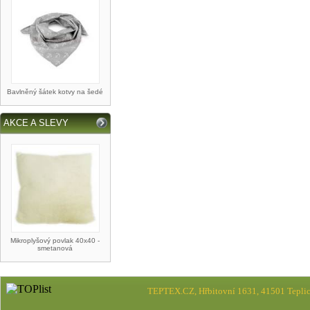
Bavlněný šátek kotvy na šedé
AKCE A SLEVY
Mikroplyšový povlak 40x40 -
smetanová
TEPTEX.CZ, Hřbitovní 1631, 41501 Teplic