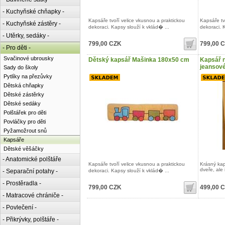
- Kuchyňské chňapky -
Kapsáře tvoří velice vkusnou a praktickou
Kapsáře tv
- Kuchyňské zástěry -
dekoraci. Kapsy slouží k vklád� ...
dekoraci. 
- Utěrky, sedáky -
799,00 CZK
799,00 
- Pro děti -
Svačinové ubrousky
Dětský kapsář Mašinka 180x50 cm
Kapsář n
jeansov
Sady do školy
Pytlíky na přezůvky
Dětská chňapky
Dětské zástěrky
Dětské sedáky
Polštářek pro děti
Povláčky pro děti
Pyžamožrout snů
Kapsáře
Dětské věšáčky
- Anatomické polštáře
Kapsáře tvoří velice vkusnou a praktickou
Krásný kap
dveře, ale 
- Separační potahy -
dekoraci. Kapsy slouží k vklád� ...
- Prostěradla -
799,00 CZK
499,00 
- Matracové chrániče -
- Povlečení -
- Přikrývky, polštáře -